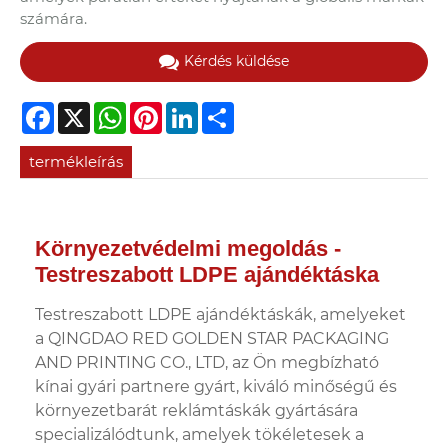
számára.
Kérdés küldése
Facebook
X
WhatsApp
Pinterest
LinkedIn
Share
termékleírás
Környezetvédelmi megoldás -
Testreszabott LDPE ajándéktáska
Testreszabott LDPE ajándéktáskák, amelyeket
a QINGDAO RED GOLDEN STAR PACKAGING
AND PRINTING CO., LTD, az Ön megbízható
kínai gyári partnere gyárt, kiváló minőségű és
környezetbarát reklámtáskák gyártására
specializálódtunk, amelyek tökéletesek a