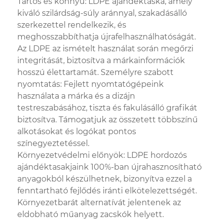
Tartós és könnyű: LDPE ajándéktáska, amely
kiváló szilárdság-súly aránnyal, szakadásálló
szerkezettel rendelkezik, és
meghosszabbíthatja újrafelhasználhatóságát.
Az LDPE az ismételt használat során megőrzi
integritását, biztosítva a márkainformációk
hosszú élettartamát. Személyre szabott
nyomtatás: Fejlett nyomtatógépeink
használata a márka és a dizájn
testreszabásához, tiszta és fakulásálló grafikát
biztosítva. Támogatjuk az összetett többszínű
alkotásokat és logókat pontos
színegyeztetéssel.
Környezetvédelmi előnyök: LDPE hordozós
ajándéktasakjaink 100%-ban újrahasznosítható
anyagokból készülhetnek, bizonyítva ezzel a
fenntartható fejlődés iránti elkötelezettségét.
Környezetbarát alternatívát jelentenek az
eldobható műanyag zacskók helyett.