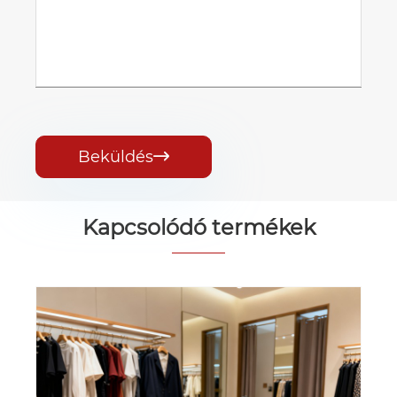
Beküldés

Kapcsolódó termékek
PP Tote ajándéktáska
Mutass többet >>