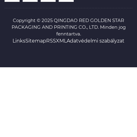
Copyright © 2025 QINGDAO RED GOLDEN STAR
PACKAGING AND PRINTING CO., LTD. Minden jog
fenntartva.
Links
Sitemap
RSS
XML
Adatvédelmi szabályzat