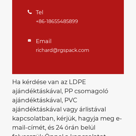
Tel

+86-18655485899
Email

richard@rgspack.com
Ha kérdése van az LDPE
ajándéktáskával, PP csomagoló
ajándéktáskával, PVC
ajándéktáskával vagy árlistával
kapcsolatban, kérjük, hagyja meg e-
mail-címét, és 24 órán belül