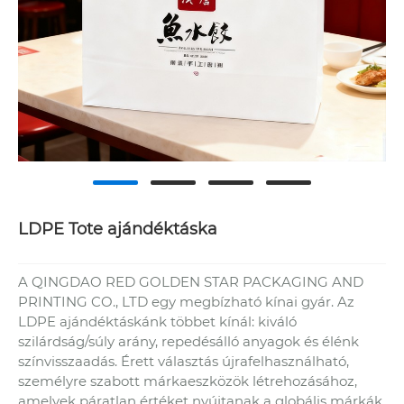
LDPE Tote ajándéktáska
A QINGDAO RED GOLDEN STAR PACKAGING AND
PRINTING CO., LTD egy megbízható kínai gyár. Az
LDPE ajándéktáskánk többet kínál: kiváló
szilárdság/súly arány, repedésálló anyagok és élénk
színvisszaadás. Érett választás újrafelhasználható,
személyre szabott márkaeszközök létrehozásához,
amelyek páratlan értéket nyújtanak a globális márkák