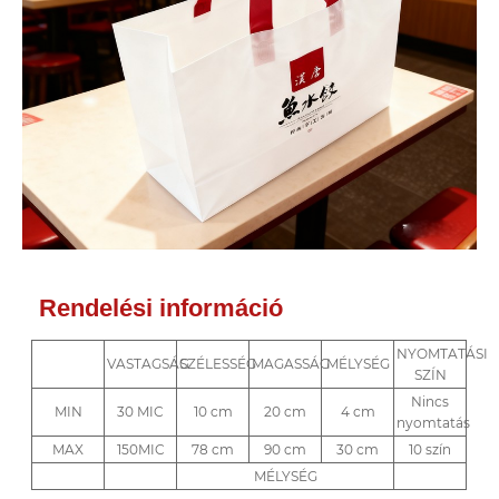
Rendelési információ
NYOMTATÁSI
VASTAGSÁG
SZÉLESSÉG
MAGASSÁG
MÉLYSÉG
SZÍN
Nincs
MIN
30 MIC
10 cm
20 cm
4 cm
nyomtatás
MAX
150MIC
78 cm
90 cm
30 cm
10 szín
MÉLYSÉG