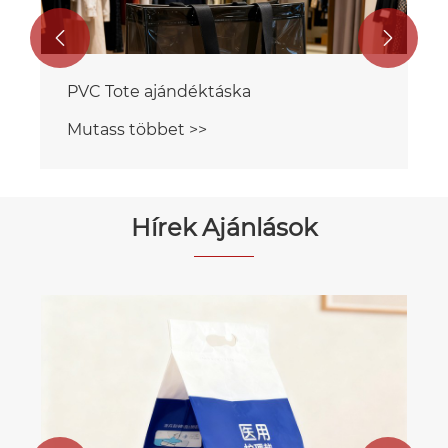


Hírek Ajánlások
Racionális nézet: A környezetbarát
táskák „zöld” igazsága
Mutass többet >>