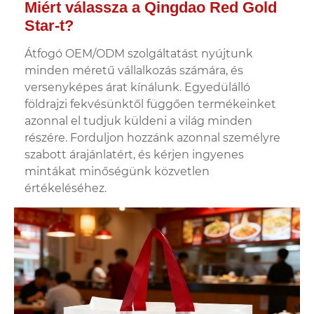
Miért válassza a Qingdao Red Gold
Star-t?
Átfogó OEM/ODM szolgáltatást nyújtunk
minden méretű vállalkozás számára, és
versenyképes árat kínálunk. Egyedülálló
földrajzi fekvésünktől függően termékeinket
azonnal el tudjuk küldeni a világ minden
részére. Forduljon hozzánk azonnal személyre
szabott árajánlatért, és kérjen ingyenes
mintákat minőségünk közvetlen
értékeléséhez.