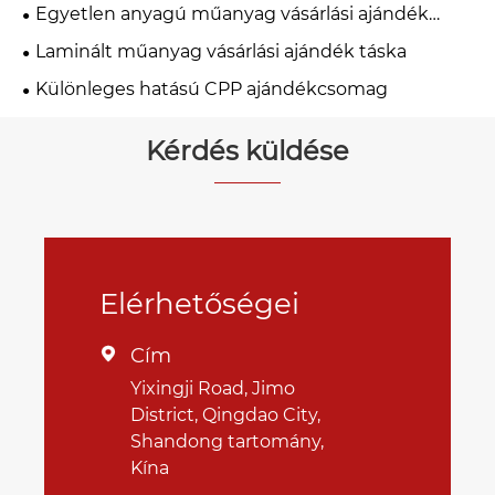
Egyetlen anyagú műanyag vásárlási ajándék
táska
Laminált műanyag vásárlási ajándék táska
Különleges hatású CPP ajándékcsomag
Kérdés küldése
Elérhetőségei
Cím

Yixingji Road, Jimo
District, Qingdao City,
Shandong tartomány,
Kína