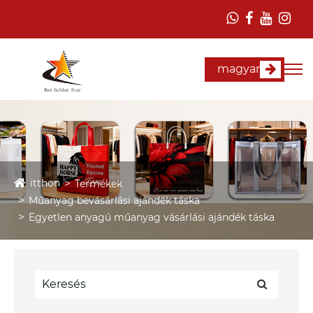
magyar
itthon
Termékek
Műanyag bevásárlási ajándék táska
Egyetlen anyagú műanyag vásárlási ajándék táska