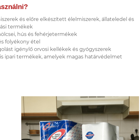
asználni?
iszerek és előre elkészített élelmiszerek, állateledel és
ási termékek
lcsei, hús és fehérjetermékek
és folyékony étel
golást igénylő orvosi kellékek és gyógyszerek
lis ipari termékek, amelyek magas határvédelmet