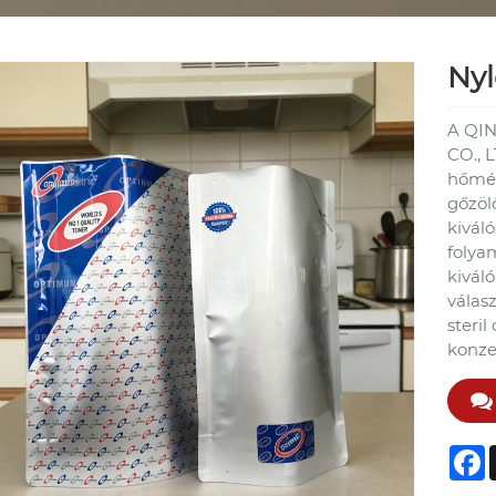
Nyl
A QI
CO., 
hőmér
gőzölő
kiváló
folya
kiváló
válas
steril
konze
F