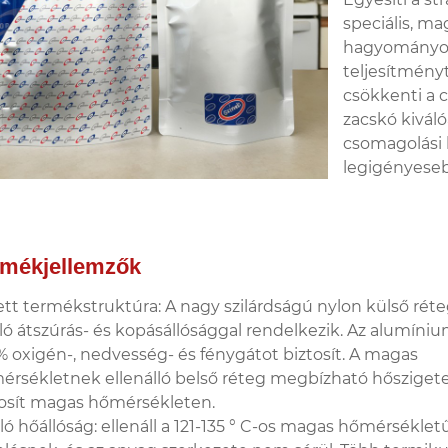
speciális, ma
hagyományos 
teljesítmény
csökkenti a c
zacskó kivál
csomagolási 
legigényeseb
rmékjellemzők
ett termékstruktúra: A nagy szilárdságú nylon külső rét
ló átszúrás- és kopásállósággal rendelkezik. Az alumínium
 oxigén-, nedvesség- és fénygátot biztosít. A magas
érsékletnek ellenálló belső réteg megbízható hőszigete
tosít magas hőmérsékleten.
ló hőállóság: ellenáll a 121-135 ° C-os magas hőmérséklet