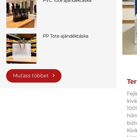
PVC Tote ajándéktáska
PP Tote ajándéktáska
Mutass többet
Te
Fejl
kivá
100%
hőm
biz
Kivá