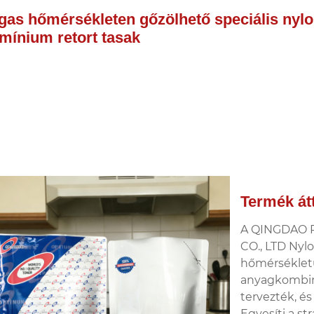
as hőmérsékleten gőzölhető speciális nyl
mínium retort tasak
Termék át
A QINGDAO 
CO., LTD Nyl
hőmérsékletű 
anyagkombiná
tervezték, és 
Egyesíti a st