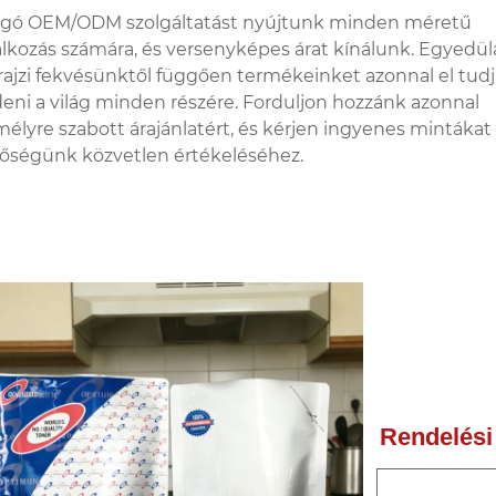
ogó OEM/ODM szolgáltatást nyújtunk minden méretű
alkozás számára, és versenyképes árat kínálunk. Egyedülá
rajzi fekvésünktől függően termékeinket azonnal el tud
eni a világ minden részére. Forduljon hozzánk azonnal
élyre szabott árajánlatért, és kérjen ingyenes mintákat
őségünk közvetlen értékeléséhez.
Rendelési