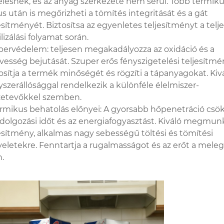
elésnek, és az anyag szerkezete nem sérül. Több termik
us után is megőrizheti a tömítés integritását és a gát
esítményét. Biztosítsa az egyenletes teljesítményt a telj
ilizálási folyamat során.
pervédelem: teljesen megakadályozza az oxidáció és a
esség bejutását. Szuper erős fényszigetelési teljesítmé
osítja a termék minőségét és rögzíti a tápanyagokat. Kiv
szerállósággal rendelkezik a különféle élelmiszer-
zetevőkkel szemben.
ermikus behatolás előnyei: A gyorsabb hőpenetráció csö
ldolgozási időt és az energiafogyasztást. Kiváló megmunk
esítmény, alkalmas nagy sebességű töltési és tömítési
letekre. Fenntartja a rugalmasságot és az erőt a meleg
.