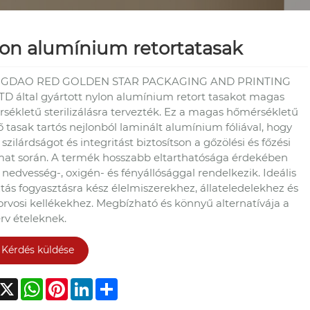
on alumínium retortatasak
NGDAO RED GOLDEN STAR PACKAGING AND PRINTING
LTD által gyártott nylon alumínium retort tasakot magas
sékletű sterilizálásra tervezték. Ez a magas hőmérsékletű
 tasak tartós nejlonból laminált alumínium fóliával, hogy
 szilárdságot és integritást biztosítson a gőzölési és főzési
mat során. A termék hosszabb eltarthatósága érdekében
 nedvesség-, oxigén- és fényállósággal rendelkezik. Ideális
ztás fogyasztásra kész élelmiszerekhez, állateledelekhez és
 orvosi kellékekhez. Megbízható és könnyű alternatívája a
rv ételeknek.
Kérdés küldése
acebook
X
WhatsApp
Pinterest
LinkedIn
Share