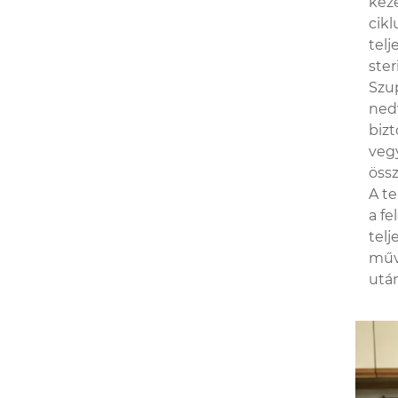
kez
cikl
telj
ster
Szu
nedv
bizt
vegy
öss
A t
a fe
telj
műve
után