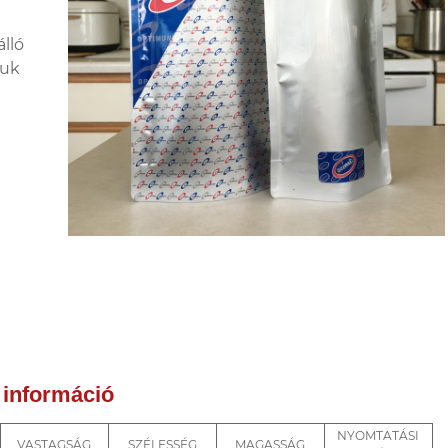
lló
juk
 információ
NYOMTATÁSI
VASTAGSÁG
SZÉLESSÉG
MAGASSÁG