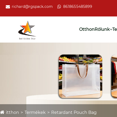
richard@rgspack.com
8618655485899
Otthon
Rólunk
T
itthon
Termékek
Retardant Pouch Bag