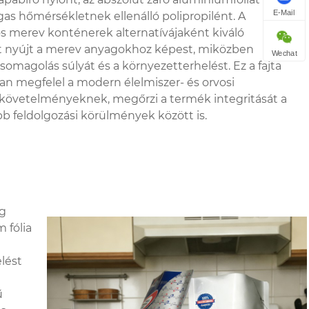
E-Mail
gas hőmérsékletnek ellenálló polipropilént. A
merev konténerek alternatívájaként kiváló
t nyújt a merev anyagokhoz képest, miközben
Wechat
somagolás súlyát és a környezetterhelést. Ez a fajta
óan megfelel a modern élelmiszer- és orvosi
követelményeknek, megőrzi a termék integritását a
b feldolgozási körülmények között is.
eg
 fólia
lést
ű