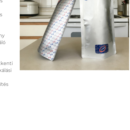
us
es
ny
áló
kkenti
álási
ítés