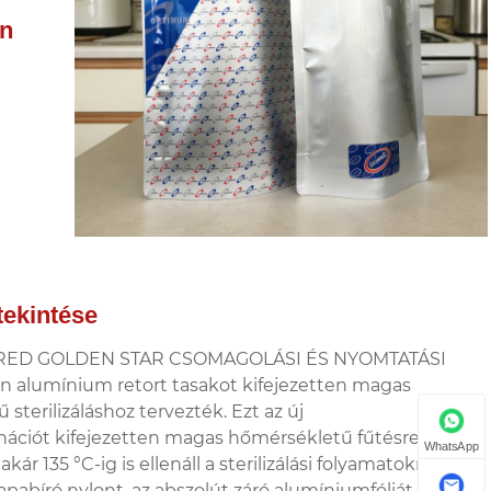
on
tekintése
RED GOLDEN STAR CSOMAGOLÁSI ÉS NYOMTATÁSI
on alumínium retort tasakot kifejezetten magas
sterilizáláshoz tervezték. Ezt az új
ciót kifejezetten magas hőmérsékletű fűtésre
WhatsApp
akár 135 °C-ig is ellenáll a sterilizálási folyamatoknak.
rapabíró nylont, az abszolút záró alumíniumfóliát és a