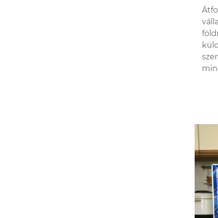
Átf
váll
föld
küld
szem
min