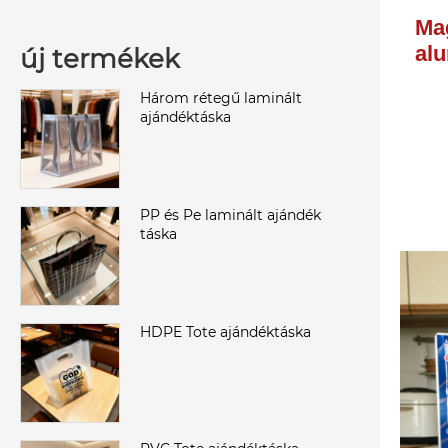
Mag
alu
új termékek
Három rétegű laminált
ajándéktáska
PP és Pe laminált ajándék
táska
HDPE Tote ajándéktáska