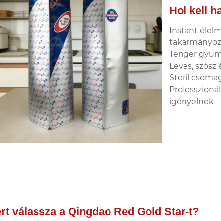
Hol kell h
Instant élelm
takarmányoz
Tenger gyümö
Leves, szósz 
Steril csoma
Professzioná
igényelnek
rt válassza a Qingdao Red Gold Star-t?