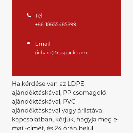
Tel

+86-18655485899
Email

richard@rgspack.com
Ha kérdése van az LDPE
ajándéktáskával, PP csomagoló
ajándéktáskával, PVC
ajándéktáskával vagy árlistával
kapcsolatban, kérjük, hagyja meg e-
mail-címét, és 24 órán belül