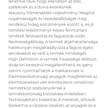
lehetővé téve, hogy ellenálljon az éles
széleknek és a durva kezelésnek.
Alacsony hőmérsékleti teljesítmény: Megőrzi
rugalmasságát és repedésállóságát még
rendkívül hideg körülmények között is, és jó
tömítési teljesítményt képes fenntartani
ismételt felolvasztás és fagyasztás során.
Nedvességállóság: A termék átjárhatatlansága
hatékonyan megakadályozza a fagyos égési
sérüléseket és védi a termék minőségét.
High Definition: A termék frissessége átlátszó
dizájnon keresztül megjeleníthető, és igény
szerint nyomtathatók a márkatervek is.
Élelmiszerbiztonsági anyagok: megfelelnek az
élelmiszerekkel való érintkezésre vonatkozó
nemzetközi szabványoknak a
termékbiztonság biztosítása érdekében.
Testreszabható kialakítás: A méretek, stílusok
(beleértve a cipzáras zárakat), az anyagok és a