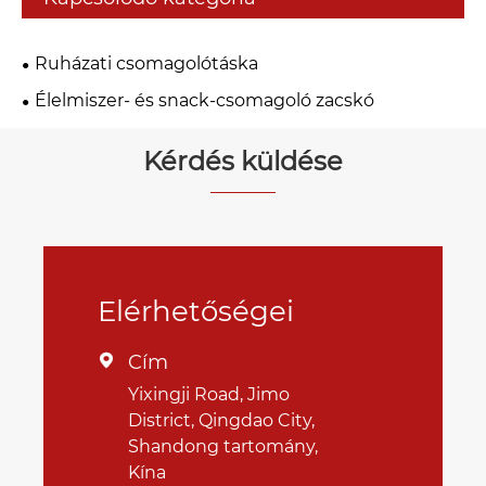
Ruházati csomagolótáska
Élelmiszer- és snack-csomagoló zacskó
Kérdés küldése
Elérhetőségei
Cím

Yixingji Road, Jimo
District, Qingdao City,
Shandong tartomány,
Kína