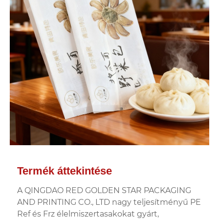
Termék áttekintése
A QINGDAO RED GOLDEN STAR PACKAGING
AND PRINTING CO., LTD nagy teljesítményű PE
Ref és Frz élelmiszertasakokat gyárt,