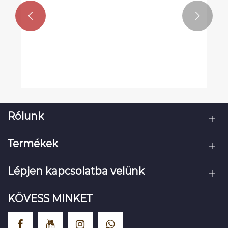


Miért elengedhetetlen a
ruhacsomagoló táska a modern
ruházati márkaépítéshez?
Mutass többet >>
Rólunk
Termékek
Lépjen kapcsolatba velünk
KÖVESS MINKET
X