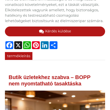
vonatkozó követelményeket, ezt a táskát választják.
Elkötelezettek vagyunk amellett, hogy biztonságos,
hatékony és testreszabható csomagolási
lehetőségeket biztosítsunk az élelmiszeripar számára.
Kérdés küldése
Facebook
X
WhatsApp
Pinterest
LinkedIn
Share
termékleírás
Butik üzletekhez szabva – BOPP
nem nyomtatható tasaktáska