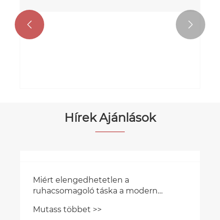


Három éllel lezárt csomagolótasak
Mutass többet >>
Hírek Ajánlások