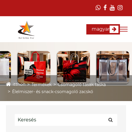
magyar
itthon
Termékek
Csomagoló tasak táska
Élelmiszer- és snack-csomagoló zacskó