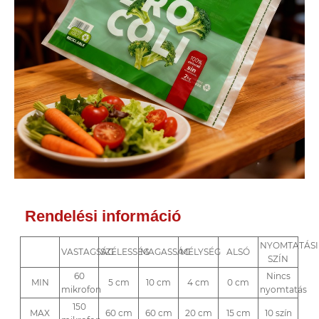
Rendelési információ
NYOMTATÁSI
VASTAGSÁG
SZÉLESSÉG
MAGASSÁG
MÉLYSÉG
ALSÓ
SZÍN
60
Nincs
MIN
5 cm
10 cm
4 cm
0 cm
mikrofon
nyomtatás
150
MAX
60 cm
60 cm
20 cm
15 cm
10 szín