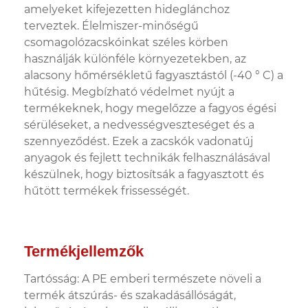
amelyeket kifejezetten hideglánchoz
terveztek. Élelmiszer-minőségű
csomagolózacskóinkat széles körben
használják különféle környezetekben, az
alacsony hőmérsékletű fagyasztástól (-40 ° C) a
hűtésig. Megbízható védelmet nyújt a
termékeknek, hogy megelőzze a fagyos égési
sérüléseket, a nedvességveszteséget és a
szennyeződést. Ezek a zacskók vadonatúj
anyagok és fejlett technikák felhasználásával
készülnek, hogy biztosítsák a fagyasztott és
hűtött termékek frissességét.
Termékjellemzők
Tartósság: A PE emberi természete növeli a
termék átszúrás- és szakadásállóságát,