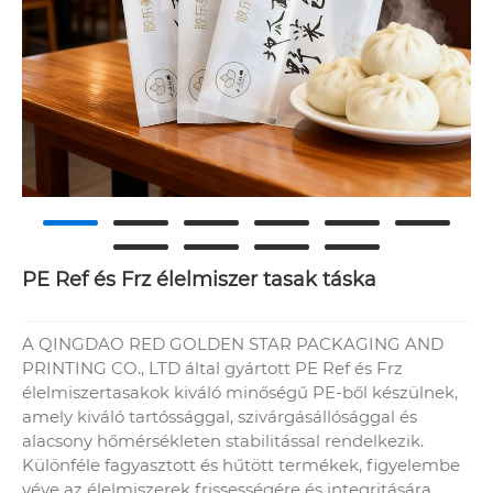
PE Ref és Frz élelmiszer tasak táska
A QINGDAO RED GOLDEN STAR PACKAGING AND
PRINTING CO., LTD által gyártott PE Ref és Frz
élelmiszertasakok kiváló minőségű PE-ből készülnek,
amely kiváló tartóssággal, szivárgásállósággal és
alacsony hőmérsékleten stabilitással rendelkezik.
Különféle fagyasztott és hűtött termékek, figyelembe
véve az élelmiszerek frissességére és integritására