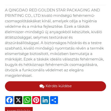
A QINGDAO RED GOLDEN STAR PACKAGING AND
PRINTING CO., LTD kiváló minőségű fehérnemű-
csomagolótáskákat kínál, amelyek célja a higiénia
védelme és a márka fejlesztése. Ezek a táskák
élelmiszer-minőségű új anyagokból készültek, kiváló
átlátszósággal, selymes textúrával és
átszúrásállósággal. A biztonságos hőzárás és a testre
szabható, kiváló minőségű nyomtatás révén a termék
elismertsége biztosított, miközben bemutatja a
márkáját. Ezek a táskák ideális választás fehérneműk,
bugyik és hétköznapi fehérneműk csomagolására,
ötvözik a funkcionális védelmet az elegáns
megjelenéssel.
Kérdés küldése
Facebook
X
WhatsApp
Pinterest
LinkedIn
Share
termékleírás