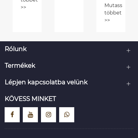
választás
a
modern
higiéniai
termékek
csomagolásá
Rólunk
Termékek
Lépjen kapcsolatba velünk
KÖVESS MINKET