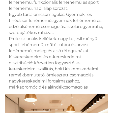
fehérnemű, funkcionális fehérnemű és sport
fehérnemű, napi alap sorozat.
Egyéb tartalomcsomagolás: Gyermek- és
tinédzser fehérnemű, gyermek fehérnemű és
edző alsónemű csomagolás, iskolai egyenruha,
szerepjátékos ruházat.
Professzionális kellékek: nagy teljesítményű
sport fehérnemű, műtét utáni és orvosi
fehérnemű, meleg és alsó rétegruházat.
Kiskereskedelmi és e-kereskedelmi
disztribúció: közvetlen fogyasztói e-
kereskedelmi szállítás, bolti kiskereskedelmi
termékbemutató, ömlesztett csomagolás
nagykereskedelmi forgalmazáshoz,
márkapromóció és ajándékcsomagolás