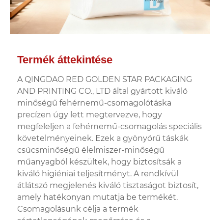
Termék áttekintése
A QINGDAO RED GOLDEN STAR PACKAGING
AND PRINTING CO., LTD által gyártott kiváló
minőségű fehérnemű-csomagolótáska
precízen úgy lett megtervezve, hogy
megfeleljen a fehérnemű-csomagolás speciális
követelményeinek. Ezek a gyönyörű táskák
csúcsminőségű élelmiszer-minőségű
műanyagból készültek, hogy biztosítsák a
kiváló higiéniai teljesítményt. A rendkívül
átlátszó megjelenés kiváló tisztaságot biztosít,
amely hatékonyan mutatja be termékét.
Csomagolásunk célja a termék