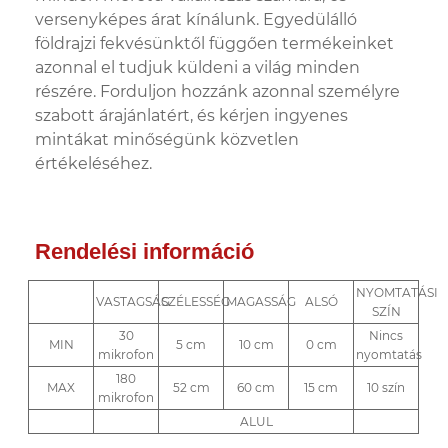
versenyképes árat kínálunk. Egyedülálló
földrajzi fekvésünktől függően termékeinket
azonnal el tudjuk küldeni a világ minden
részére. Forduljon hozzánk azonnal személyre
szabott árajánlatért, és kérjen ingyenes
mintákat minőségünk közvetlen
értékeléséhez.
Rendelési információ
NYOMTATÁSI
VASTAGSÁG
SZÉLESSÉG
MAGASSÁG
ALSÓ
SZÍN
30
Nincs
MIN
5 cm
10 cm
0 cm
mikrofon
nyomtatás
180
MAX
52 cm
60 cm
15 cm
10 szín
mikrofon
ALUL