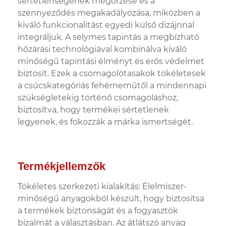
sértetlenségének megőrzése és a
szennyeződés megakadályozása, miközben a
kiváló funkcionalitást egyedi külső dizájnnal
integráljuk. A selymes tapintás a megbízható
hőzárási technológiával kombinálva kiváló
minőségű tapintási élményt és erős védelmet
biztosít. Ezek a csomagolótasakok tökéletesek
a csúcskategóriás fehérneműtől a mindennapi
szükségletekig történő csomagoláshoz,
biztosítva, hogy termékei sértetlenek
legyenek, és fokozzák a márka ismertségét.
Termékjellemzők
Tökéletes szerkezeti kialakítás: Élelmiszer-
minőségű anyagokból készült, hogy biztosítsa
a termékek biztonságát és a fogyasztók
bizalmát a választásban. Az átlátszó anyag