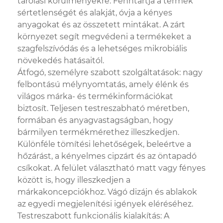
tárolási körülményekre. Fenntartja a termék
sértetlenségét és alakját, óvja a kényes
anyagokat és az összetett mintákat. A zárt
környezet segít megvédeni a termékeket a
szagfelszívódás és a lehetséges mikrobiális
növekedés hatásaitól.
Átfogó, személyre szabott szolgáltatások: nagy
felbontású mélynyomtatás, amely élénk és
világos márka- és termékinformációkat
biztosít. Teljesen testreszabható méretben,
formában és anyagvastagságban, hogy
bármilyen termékmérethez illeszkedjen.
Különféle tömítési lehetőségek, beleértve a
hőzárást, a kényelmes cipzárt és az öntapadó
csíkokat. A felület választható matt vagy fényes
között is, hogy illeszkedjen a
márkakoncepciókhoz. Vágó dizájn és ablakok
az egyedi megjelenítési igények eléréséhez.
Testreszabott funkcionális kialakítás: A