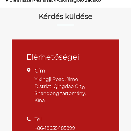
Élelmiszer- és snack-csomagoló zacskó
Kérdés küldése
Elérhetőségei
Cím

Yixingji Road, Jimo
District, Qingdao City,
Shandong tartomány,
Kína
Tel

+86-18655485899