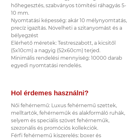
hőhegesztés, szabványos tömítési ráhagyás 5-
10 mm.
Nyomtatási képesség: akár 10 mélynyomtatás,
precíz igazítás. Növelheti a szitanyomást és a
bélyegzést
Elérhető méretek: Testreszabott, a kicsitől
(5x10cm) a nagyig (52x60cm) terjed.
Minimális rendelési mennyiség: 10000 darab
egyedi nyomtatási rendelés.
Hol érdemes használni?
Női fehérnemű: Luxus fehérnemű szettek,
melltartók, fehérneműk és alakformáló ruhák,
selyem és speciális szövet fehérneműk,
szezonális és promóciós kollekciók.
Férfi fehérnemű kiszerelés: boxer és