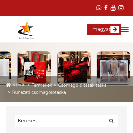
magyar
itthon
Termékek
Csomagoló tasak táska
Ruházati csomagolótáska